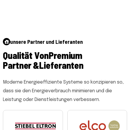
unsere Partner und Lieferanten
Q
u
a
l
i
t
ä
t
V
o
n
P
r
e
m
i
u
m
P
a
r
t
n
e
r
&
L
i
e
f
e
r
a
n
t
e
n
Moderne Energieeffiziente Systeme so konzipieren so,
dass sie den Energieverbrauch minimieren und die
Leistung oder Dienstleistungen verbessern.